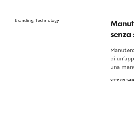
Branding
,
Technology
Manute
senza 
Manutenz
di un’ap
una manu
VITTORIO TAU