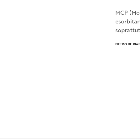
MCP (Mod
esorbitan
soprattut
PIETRO DE BIA