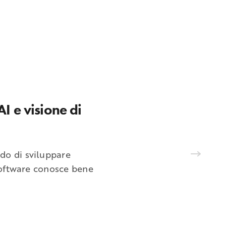
I e visione di
do di sviluppare
software conosce bene