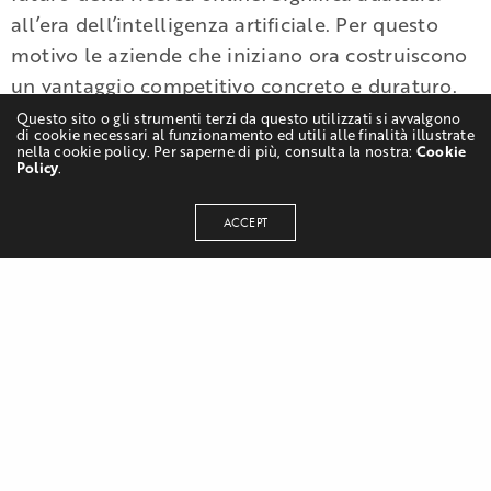
all’era dell’intelligenza artificiale. Per questo
motivo le aziende che iniziano ora costruiscono
un vantaggio competitivo concreto e duraturo.
Questo sito o gli strumenti terzi da questo utilizzati si avvalgono
di cookie necessari al funzionamento ed utili alle finalità illustrate
nella cookie policy. Per saperne di più, consulta la nostra:
Cookie
Policy
.
ACCEPT
SCRITTO DA
Antonio Tufo
Classe 00' appassionato di informatica e
programmazione. Laureato in Informatica (LM-18)
presso Università degli studi di Udine.
BUSINESS
TECHNOLOGY