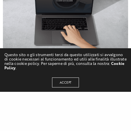
Questo sito o gli strumenti terzi da questo utilizzati si avvalgono
di cookie necessari al funzionamento ed utili alle finalità illustrate
nella cookie policy. Per saperne di più, consulta la nostra:
Cookie
Policy
.
User experience: Mobile & Web
ACCEPT
usability
La User Experience di FlyLux è progettata
per garantire
un’esperienza di navigazione
fluida e intuitiva sia su dispositivi mobili
che su web
. Grazie a un’interfaccia