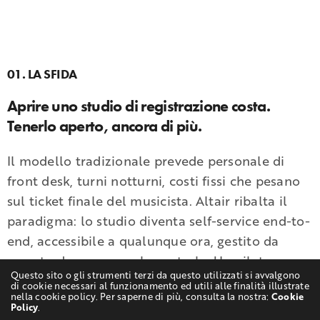
01. LA SFIDA
Aprire uno studio di registrazione costa.
Tenerlo aperto, ancora di più.
Il modello tradizionale prevede personale di
front desk, turni notturni, costi fissi che pesano
sul ticket finale del musicista. Altair ribalta il
paradigma: lo studio diventa self-service end-to-
end, accessibile a qualunque ora, gestito da
remoto da una console centrale. Un pilota a
Questo sito o gli strumenti terzi da questo utilizzati si avvalgono
Parigi; un’architettura disegnata per scalare su
di cookie necessari al funzionamento ed utili alle finalità illustrate
nella cookie policy. Per saperne di più, consulta la nostra:
Cookie
più sedi.
Policy
.