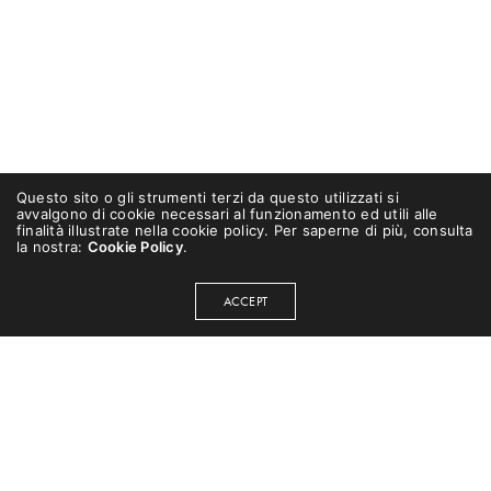
Questo sito o gli strumenti terzi da questo utilizzati si
avvalgono di cookie necessari al funzionamento ed utili alle
finalità illustrate nella cookie policy. Per saperne di più, consulta
la nostra:
Cookie Policy
.
ACCEPT
Hai bisogno di aiuto per sviluppare la tua idea
o il tuo progetto?